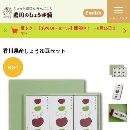
English
夏トク！【10％OFFセール】開催中！ - 8月15日ま
で -
香川県産しょうゆ豆セット