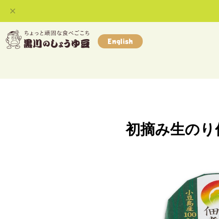
English
初摘み生のり佃