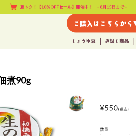
夏トク！【10％OFFセール】開催中！ - 8月15日まで -
ご購入はこちらから
しょうゆ豆
お試し商品
煮90g
¥550
(税込)
数量