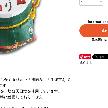
Internationa
Add
日本国内に
Save
通報する
らかく香り高い「初摘み」の生海苔を10
です。
油を、塩は天日塩を使用しています。
味料は使用しておりません。