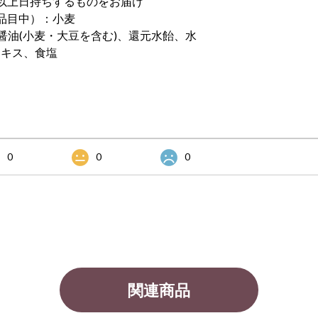
以上日持ちするものをお届け
品目中）：小麦
醤油(小麦・大豆を含む)、還元水飴、水
エキス、食塩
0
0
0
関連商品