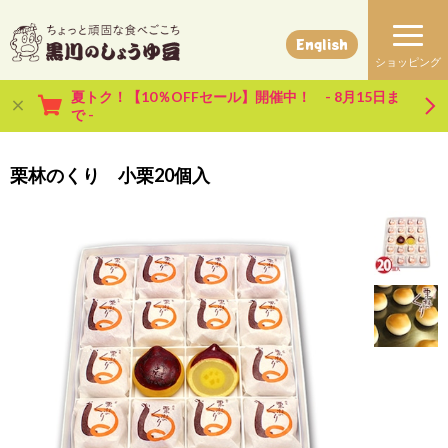
English
夏トク！【10％OFFセール】開催中！ - 8月15日ま
で -
栗林のくり 小栗20個入