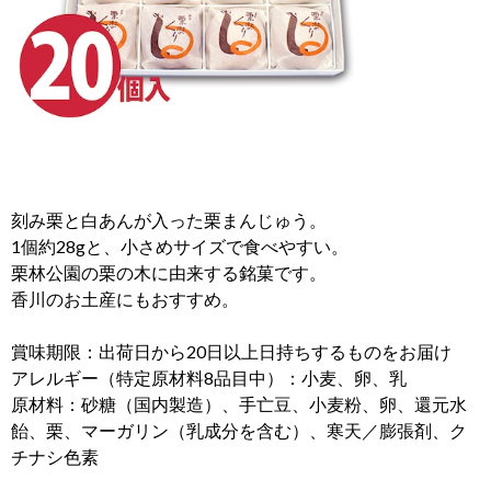
刻み栗と白あんが入った栗まんじゅう。
1個約28gと、小さめサイズで食べやすい。
栗林公園の栗の木に由来する銘菓です。
香川のお土産にもおすすめ。
賞味期限：出荷日から20日以上日持ちするものをお届け
アレルギー（特定原材料8品目中）：小麦、卵、乳
原材料：砂糖（国内製造）、手亡豆、小麦粉、卵、還元水
飴、栗、マーガリン（乳成分を含む）、寒天／膨張剤、ク
チナシ色素